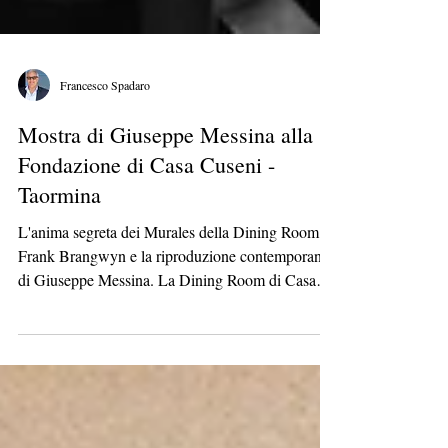
Francesco Spadaro
Mostra di Giuseppe Messina alla
Fondazione di Casa Cuseni -
Taormina
L'anima segreta dei Murales della Dining Room di
Frank Brangwyn e la riproduzione contemporanea
di Giuseppe Messina. La Dining Room di Casa
Cuseni, unico ambiente al mondo interamente
realizzato da Sir Frank Brangwyn, Accademico
Reale britannico, continua a rappresentare uno
scrigno di arte e memoria. I quattro Murales che
decorano la sala da pranzo, dedicati a temi a quei