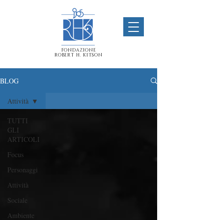
FONDAZIONE
ROBERT H. KITSON
BLOG
Attività
TUTTI
GLI
ARTICOLI
Focus
Personaggi
Attività
Sociale
Ambiente