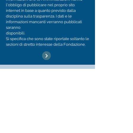
l'obbligo di pubblicare nel proprio sito
internet in base a quanto previsto dalla
disciplina sulla trasparenza. I dati e le
informazioni mancanti verranno pubblicati
saranno
disponibili.
Si specifica che sono state riportate soltanto le
sezioni di stretto interesse della Fondazione.​
Casa Cuseni,
Museo delle Belle Arti e del Grand Tour
della Città di Taormina.
Scheda di rilevazione visitatori
Relazione di Customer Satisfaction