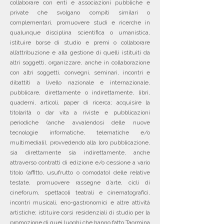
collaborare con enti e associazioni pubbliche e
private che svolgano compiti similari o
complementari, promuovere studi e ricerche in
qualunque disciplina scientifica o umanistica,
istituire borse di studio e premi o collaborare
all’attribuzione e alla gestione di quelli istituiti da
altri soggetti, organizzare, anche in collaborazione
con altri soggetti, convegni, seminari, incontri e
dibattiti a livello nazionale e internazionale,
pubblicare, direttamente o indirettamente, libri,
quaderni, articoli, paper di ricerca; acquisire la
titolarità o dar vita a riviste e pubblicazioni
periodiche (anche avvalendosi delle nuove
tecnologie informatiche, telematiche e/o
multimediali), provvedendo alla loro pubblicazione,
sia direttamente sia indirettamente, anche
attraverso contratti di edizione e/o cessione a vario
titolo (affitto, usufrutto o comodato) delle relative
testate, promuovere rassegne d’arte, cicli di
cineforum, spettacoli teatrali e cinematografici,
incontri musicali, eno-gastronomici e altre attività
artistiche; istituire corsi residenziali di studio per la
promozione di quei luoghi che hanno fatto Taormina