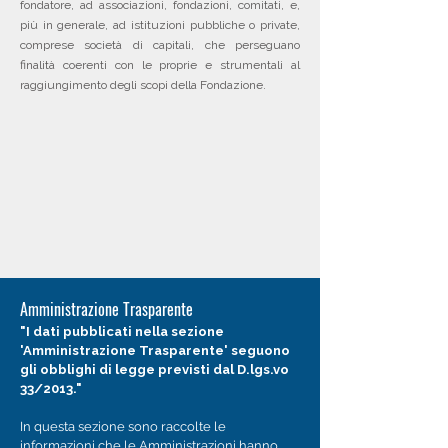
fondatore, ad associazioni, fondazioni, comitati, e,
più in generale, ad istituzioni pubbliche o private,
comprese società di capitali, che perseguano
finalità coerenti con le proprie e strumentali al
raggiungimento degli scopi della Fondazione.
Amministrazione Trasparente
"I dati pubblicati nella sezione
'Amministrazione Trasparente' seguono
gli obblighi di legge previsti dal D.lgs.vo
33/2013."
In questa sezione sono raccolte le
informazioni che le Amministrazioni hanno