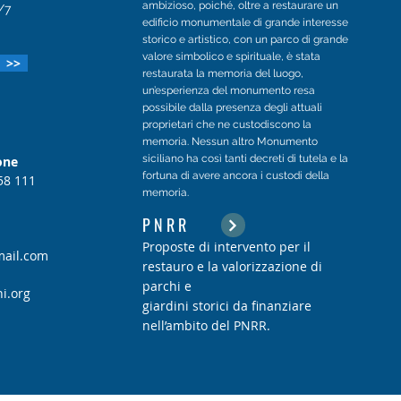
ambizioso, poiché, oltre a restaurare un
5/7
edificio monumentale di grande interesse
storico e artistico, con un parco di grande
valore simbolico e spirituale, è stata
o >>
restaurata la memoria del luogo,
un’esperienza del monumento resa
possibile dalla presenza degli attuali
proprietari che ne custodiscono la
memoria. Nessun altro Monumento
siciliano ha così tanti decreti di tutela e la
one
fortuna di avere ancora i custodi della
58 111
memoria.
P N R R
Proposte di intervento per il
ail.com
restauro e la valorizzazione di
parchi e
i.org
giardini storici da finanziare
nell’ambito del PNRR.