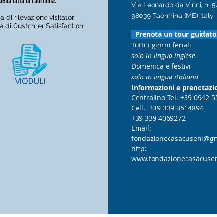
della Città di Taormina.
Via Leonardo da Vinci, n. 
98039 Taormina (ME) Italy
 di rilevazione visitatori
e di Customer Satisfaction
Prenota un tour guidat
Tutti i giorni feriali
solo in lingua inglese
Domenica e festivi
solo in lingua italiana
Informazioni e prenotazi
Centralino Tel. +39 0942 5
Cell. +39 339 3514894
+39 339 4069272
Email:
fondazionecasacuseni@gm
http:
www.fondazionecasacusen