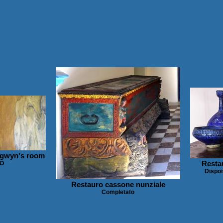
ngwyn's room
Resta
O
Dispon
Restauro cassone nunziale
Completato