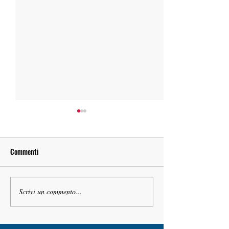
Commenti
Scrivi un commento...
Taormina. Spadaro (Casa
Il Giardino teosofico
Cuseni): “Scoperto un dipinto
Cuseni a Taormina
autentico di Salvator Rosa”