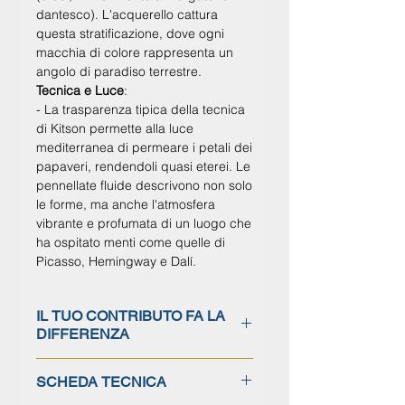
dantesco). L'acquerello cattura
questa stratificazione, dove ogni
macchia di colore rappresenta un
angolo di paradiso terrestre.
Tecnica e Luce
:
- La trasparenza tipica della tecnica
di Kitson permette alla
luce
mediterranea
di permeare i petali dei
papaveri, rendendoli quasi eterei. Le
pennellate fluide descrivono non solo
le forme, ma anche l'atmosfera
vibrante e profumata di un luogo che
ha ospitato menti come quelle di
Picasso, Hemingway e Dalí.
IL TUO CONTRIBUTO FA LA
DIFFERENZA
Ogni donazione è interamente
SCHEDA TECNICA
destinata alla tutela, al restauro e alla