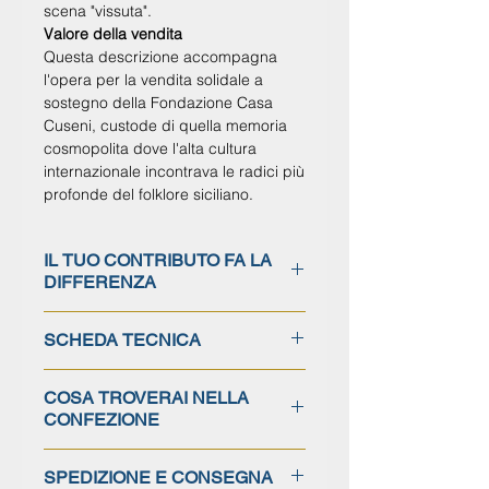
scena "vissuta".
Valore della vendita
Questa descrizione accompagna
l'opera per la vendita solidale a
sostegno della
Fondazione Casa
Cuseni
, custode di quella memoria
cosmopolita dove l'alta cultura
internazionale incontrava le radici più
profonde del folklore siciliano.
IL TUO CONTRIBUTO FA LA
DIFFERENZA
Ogni donazione è interamente
SCHEDA TECNICA
destinata alla tutela, al restauro e alla
salvaguardia dello straordinario
Titolo
:
I Pupi Siciliani
patrimonio artistico della Fondazione
COSA TROVERAI NELLA
Autore
: Robert H. Kitson (1873 –
Robert H. Kitson a Casa Cuseni.
CONFEZIONE
1947)
Tecnica:
Acquerello su cartoncino
L'opera d'arte sc
elta
: una
SPEDIZIONE E CONSEGNA
Soggetto
: Opera realizzata en plein
riproduzione fedele all’originale,