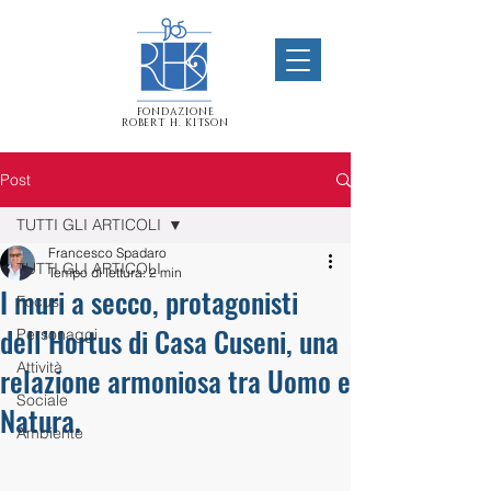
FONDAZIONE
ROBERT H. KITSON
Post
TUTTI GLI ARTICOLI
Francesco Spadaro
TUTTI GLI ARTICOLI
Tempo di lettura: 2 min
I muri a secco, protagonisti
Focus
dell’Hortus di Casa Cuseni, una
Personaggi
Attività
relazione armoniosa tra Uomo e
Sociale
Natura.
Ambiente