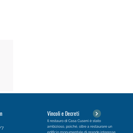
on
Vincoli e Decreti
Il restauro di Casa Cuseni è stato
ambizioso, poiché, oltre a restaurare un
5/7
edificio monumentale di grande interesse