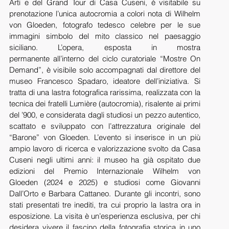
Arti e del Grand Tour di Casa Cuseni, è visitabile su 
prenotazione l’unica autocromia a colori nota di Wilhelm 
von Gloeden, fotografo tedesco celebre per le sue 
immagini simbolo del mito classico nel paesaggio 
siciliano. L’opera, esposta in mostra 
permanente all’interno del ciclo curatoriale “Mostre On 
Demand”, è visibile solo accompagnati dal direttore del 
museo Francesco Spadaro, ideatore dell’iniziativa. Si 
tratta di una lastra fotografica rarissima, realizzata con la 
tecnica dei fratelli Lumière (autocromia), risalente ai primi 
del ’900, e considerata dagli studiosi un pezzo autentico, 
scattato e sviluppato con l’attrezzatura originale del 
“Barone” von Gloeden. L’evento si inserisce in un più 
ampio lavoro di ricerca e valorizzazione svolto da Casa 
Cuseni negli ultimi anni: il museo ha già ospitato due 
edizioni del Premio Internazionale Wilhelm von 
Gloeden (2024 e 2025) e studiosi come Giovanni 
Dall’Orto e Barbara Cattaneo. Durante gli incontri, sono 
stati presentati tre inediti, tra cui proprio la lastra ora in 
esposizione. La visita è un’esperienza esclusiva, per chi 
desidera vivere il fascino della fotografia storica in uno 