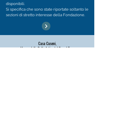
disponibili.
Si specifica che sono state riportate soltanto le
sezioni di stretto interesse della Fondazione.​
Casa Cuseni,
Museo delle Belle Arti e del Grand Tour
della Città di Taormina.
Scheda di rilevazione visitatori
Relazione di Customer Satisfaction
Fondazione Robert H. Kitson
Casa Cuseni
Via Leonardo da Vinci, n. 5/7
98039 Taormina (ME) Italy
Prenota un tour guidato >>