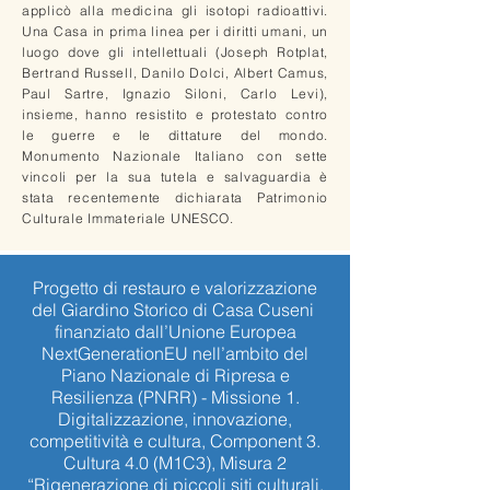
applicò alla medicina gli isotopi radioattivi.
Una Casa in prima linea per i diritti umani, un
luogo dove gli intellettuali (Joseph Rotplat,
Bertrand Russell, Danilo Dolci, Albert Camus,
Paul Sartre, Ignazio Siloni, Carlo Levi),
insieme, hanno resistito e protestato contro
le guerre e le dittature del mondo.
Monumento Nazionale Italiano con sette
vincoli per la sua tutela e salvaguardia è
stata recentemente dichiarata Patrimonio
Culturale Immateriale UNESCO.
Progetto di restauro e valorizzazione
del Giardino Storico di Casa Cuseni
finanziato dall’Unione Europea
NextGenerationEU nell’ambito del
Piano Nazionale di Ripresa e
Resilienza (PNRR) - Missione 1.
Digitalizzazione, innovazione,
competitività e cultura, Component 3.
Cultura 4.0 (M1C3), Misura 2
“Rigenerazione di piccoli siti culturali,