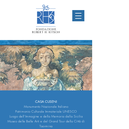
FONDAZIONE
ROBERT H. KITSON
CASA CUSENI
Istituto di Alta
Cultura
Patrimonio Culturale
Immateriale
UNESCO
CASA CUSENI
Monumento Nazionale Italiano
Patrimonio Culturale Immateriale UNESCO
Luogo dell’Immagine e della Memoria della Sicilia
Museo delle Belle Arti e del Grand Tour della Città di
Taormina