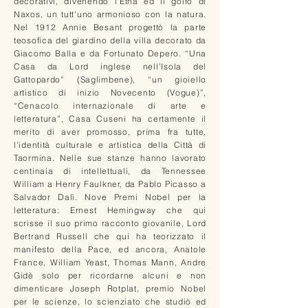
decorativi, divenendo l'Etna ed il golfo di
Naxos, un tutt'uno armonioso con la natura.
Nel 1912 Annie Besant progettò la parte
teosofica del giardino della villa decorato da
Giacomo Balla e da Fortunato Depero. “Una
Casa da Lord inglese nell’Isola del
Gattopardo” (Saglimbene), “un gioiello
artistico di inizio Novecento (Vogue)”,
“Cenacolo internazionale di arte e
letteratura”, Casa Cuseni ha certamente il
merito di aver promosso, prima fra tutte,
l’identità culturale e artistica della Città di
Taormina. Nelle sue stanze hanno lavorato
centinaia di intellettuali, da Tennessee
William a Henry Faulkner, da Pablo Picasso a
Salvador Dalì. Nove Premi Nobel per la
letteratura: Ernest Hemingway che qui
scrisse il suo primo racconto giovanile, Lord
Bertrand Russell che qui ha teorizzato il
manifesto della Pace, ed ancora, Anatole
France, William Yeast, Thomas Mann, Andre
Gidè solo per ricordarne alcuni e non
dimenticare Joseph Rotplat, premio Nobel
per le scienze, lo scienziato che studiò ed